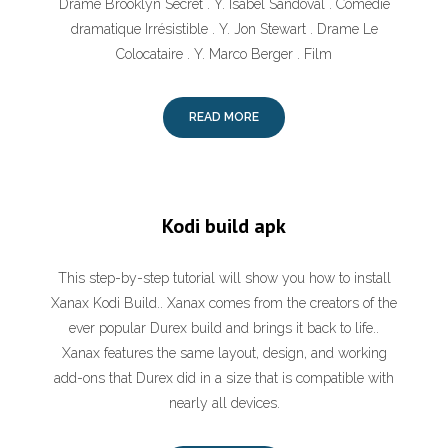
Drame Brooklyn Secret . Y. Isabel Sandoval . Comédie
dramatique Irrésistible . Y. Jon Stewart . Drame Le
Colocataire . Y. Marco Berger . Film
READ MORE
Kodi build apk
This step-by-step tutorial will show you how to install
Xanax Kodi Build.. Xanax comes from the creators of the
ever popular Durex build and brings it back to life..
Xanax features the same layout, design, and working
add-ons that Durex did in a size that is compatible with
nearly all devices.