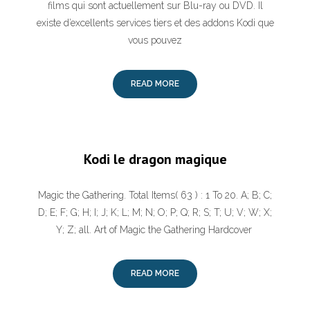
films qui sont actuellement sur Blu-ray ou DVD. Il
existe d’excellents services tiers et des addons Kodi que
vous pouvez
READ MORE
Kodi le dragon magique
Magic the Gathering. Total Items( 63 ) : 1 To 20. A; B; C;
D; E; F; G; H; I; J; K; L; M; N; O; P; Q; R; S; T; U; V; W; X;
Y; Z; all. Art of Magic the Gathering Hardcover
READ MORE